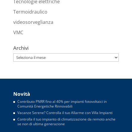
Tecnologie elettriche
Termoidraulico
videosorveglianza
VMC
Archivi
Archivi
Novità
Contributo PNRR fino al 40% per impianti fotovoltaici in
Comunità Energetiche Rinnovabili
Vacanze Serene? Controlla il tuo Allarme con Villa Impianti
Controlla il tuo impianto di climatizzazione da remoto anche
se non di ultima generazione